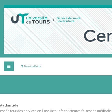
Besoin d'aide
Aatlantide
Aatlantide
est éditeur des services en ligne Acteur.fr et Acteurcs.fr, gestion médicale